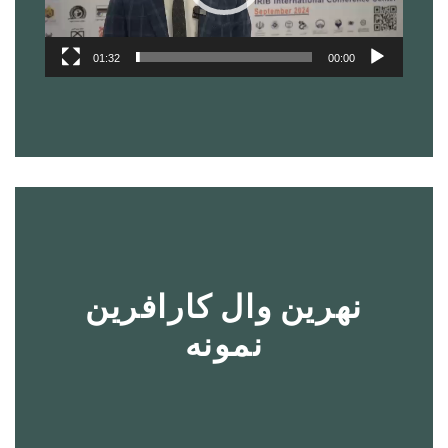
01:32
00:00
نهرین وال کارافرین
نمونه