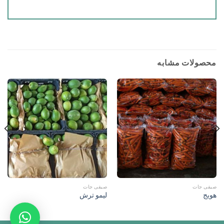
محصولات مشابه
صیفی جات
صیفی جات
هویج
لیمو ترش