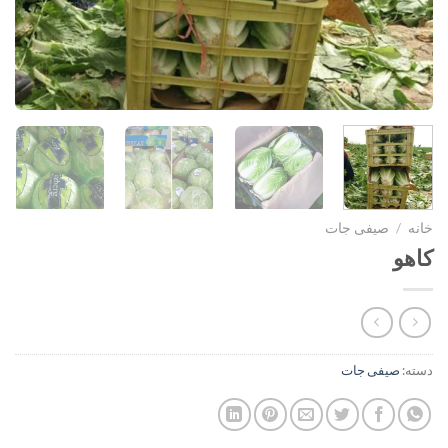
خانه
/
صیفی جات
کاهو
دسته:
صیفی جات