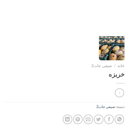
خانه
/
صیفی جات2
خربزه
دسته:
صیفی جات2